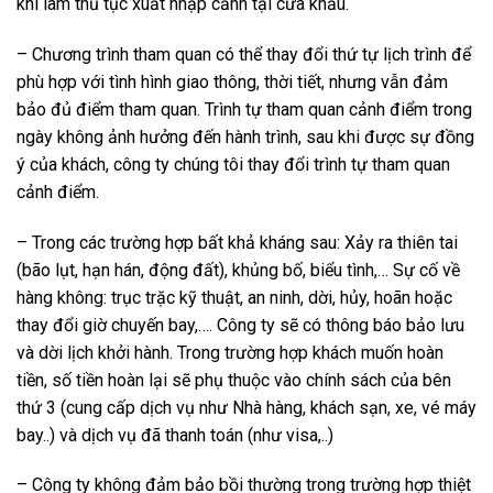
khi làm thủ tục xuất nhập cảnh tại cửa khẩu.
– Chương trình tham quan có thể thay đổi thứ tự lịch trình để
phù hợp với tình hình giao thông, thời tiết, nhưng vẫn đảm
bảo đủ điểm tham quan. Trình tự tham quan cảnh điểm trong
ngày không ảnh hưởng đến hành trình, sau khi được sự đồng
ý của khách, công ty chúng tôi thay đổi trình tự tham quan
cảnh điểm.
– Trong các trường hợp bất khả kháng sau: Xảy ra thiên tai
(bão lụt, hạn hán, động đất), khủng bố, biểu tình,… Sự cố về
hàng không: trục trặc kỹ thuật, an ninh, dời, hủy, hoãn hoặc
thay đổi giờ chuyến bay,…. Công ty sẽ có thông báo bảo lưu
và dời lịch khởi hành. Trong trường hợp khách muốn hoàn
tiền, số tiền hoàn lại sẽ phụ thuộc vào chính sách của bên
thứ 3 (cung cấp dịch vụ như Nhà hàng, khách sạn, xe, vé máy
bay..) và dịch vụ đã thanh toán (như visa,..)
– Công ty không đảm bảo bồi thường trong trường hợp thiệt