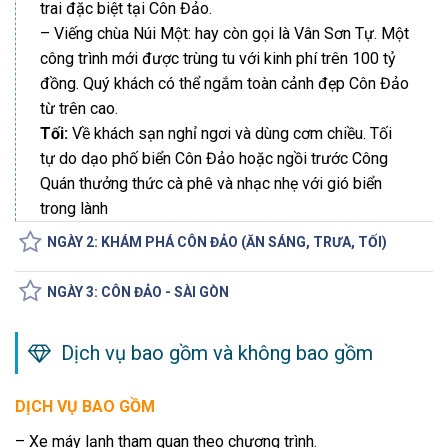
trai đặc biệt tại Côn Đảo.
– Viếng chùa Núi Một: hay còn gọi là Vân Sơn Tự. Một
công trình mới được trùng tu với kinh phí trên 100 tỷ
đồng. Quý khách có thể ngắm toàn cảnh đẹp Côn Đảo
từ trên cao.
Tối:
Về khách sạn nghỉ ngơi và dùng cơm chiều. Tối
tự do dạo phố biển Côn Đảo hoặc ngồi trước Công
Quán thưởng thức cà phê và nhạc nhẹ với gió biển
trong lành
NGÀY 2: KHÁM PHÁ CÔN ĐẢO (ĂN SÁNG, TRƯA, TỐI)
NGÀY 3: CÔN ĐẢO - SÀI GÒN
Dịch vụ bao gồm và không bao gồm
DỊCH VỤ BAO GỒM
– Xe máy lạnh tham quan theo chương trình.