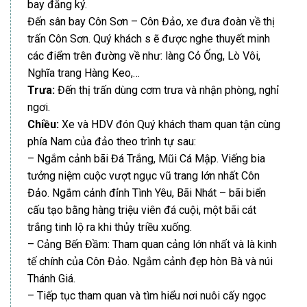
bay đăng ký.
Đến sân bay Côn Sơn – Côn Đảo, xe đưa đoàn về thị
trấn Côn Sơn. Quý khách s ẽ được nghe thuyết minh
các điểm trên đường về như: làng Cỏ Ống, Lò Vôi,
Nghĩa trang Hàng Keo,…
Trưa:
Đến thị trấn dùng cơm trưa và nhận phòng, nghỉ
ngơi.
Chiều:
Xe và HDV đón Quý khách tham quan tận cùng
phía Nam của đảo theo trình tự sau:
– Ngắm cảnh bãi Đá Trắng, Mũi Cá Mập. Viếng bia
tưởng niệm cuộc vượt ngục vũ trang lớn nhất Côn
Đảo. Ngắm cảnh đỉnh Tình Yêu, Bãi Nhát – bãi biển
cấu tạo bằng hàng triệu viên đá cuội, một bãi cát
trắng tinh lộ ra khi thủy triều xuống.
– Cảng Bến Đầm: Tham quan cảng lớn nhất và là kinh
tế chính của Côn Đảo. Ngắm cảnh đẹp hòn Bà và núi
Thánh Giá.
– Tiếp tục tham quan và tìm hiểu nơi nuôi cấy ngọc