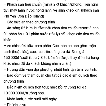
– Khách sạn tiêu chuẩn (mini): 2-3 khách/phòng. Tiện nghi:
tivi, máy lạnh, nước nóng lạnh, vệ sinh khép kín. (khách sạn
Phi Yến, Côn Đảo Island)
– Các bữa ăn theo chương trình:
– Ăn sáng 02 bữa: buffet nếu chọn tiêu chuẩn resort 3 sao,
01 phần ăn + 01 phần nước (tô+ly) nếu chọn các tiêu chuẩn
khác.
– Ăn chính 04 bữa: cơm phần. Các món cơ bản gồm: mặn,
canh (hoặc lẩu), xào, rau trộn, uống trà đá. Đơn giá
150.000đ/suất.(Lưu ý: Các bữa ăn được thay đổi nhà hàng
khác nhau để du khách không nhàm chán.)
– Hướng dẫn viên địa phương: nhiệt tình, tận tâm, vui tính.
– Bao gồm vé tham quan cho tất cả các điểm du lịch theo
chương trình.
– Bảo hiểm du lịch trọn tour, mức bồi thường tối đa
10.000.000đ/trường hợp.
– Khăn lạnh, nước suối mỗi ngày.
– Phí phục vụ.