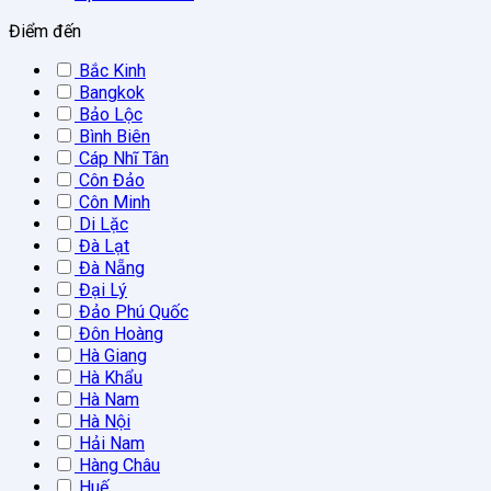
Điểm đến
Bắc Kinh
Bangkok
Bảo Lộc
Bình Biên
Cáp Nhĩ Tân
Côn Đảo
Côn Minh
Di Lặc
Đà Lạt
Đà Nẵng
Đại Lý
Đảo Phú Quốc
Đôn Hoàng
Hà Giang
Hà Khẩu
Hà Nam
Hà Nội
Hải Nam
Hàng Châu
Huế