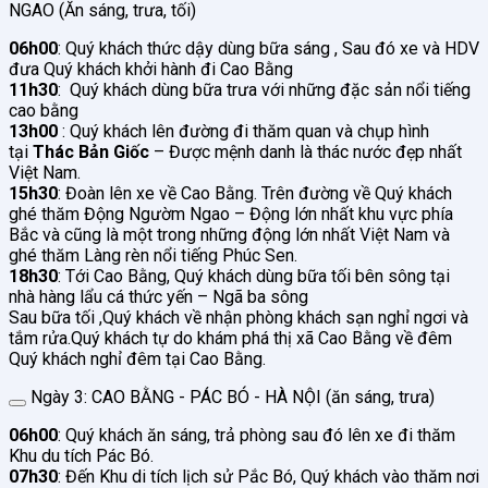
NGAO (Ăn sáng, trưa, tối)
06h00
: Quý khách thức dậy dùng bữa sáng , Sau đó xe và HDV
đưa Quý khách khởi hành đi Cao Bằng
11h30
: Quý khách dùng bữa trưa với những đặc sản nổi tiếng
cao bằng
13h00
: Quý khách lên đường đi thăm quan và chụp hình
tại
Thác Bản Giốc
– Được mệnh danh là thác nước đẹp nhất
Việt Nam.
15h30
: Đoàn lên xe về Cao Bằng. Trên đường về Quý khách
ghé thăm Động Ngườm Ngao – Động lớn nhất khu vực phía
Bắc và cũng là một trong những động lớn nhất Việt Nam và
ghé thăm Làng rèn nổi tiếng Phúc Sen.
18h30
: Tới Cao Bằng, Quý khách dùng bữa tối bên sông tại
nhà hàng lẩu cá thức yến – Ngã ba sông
Sau bữa tối ,Quý khách về nhận phòng khách sạn nghỉ ngơi và
tắm rửa.Quý khách tự do khám phá thị xã Cao Bằng về đêm
Quý khách nghỉ đêm tại Cao Bằng.
Ngày 3: CAO BẰNG - PÁC BÓ - HÀ NỘI (ăn sáng, trưa)
06h00
: Quý khách ăn sáng, trả phòng sau đó lên xe đi thăm
Khu du tích Pác Bó.
07h30
: Đến Khu di tích lịch sử Pắc Bó, Quý khách vào thăm nơi