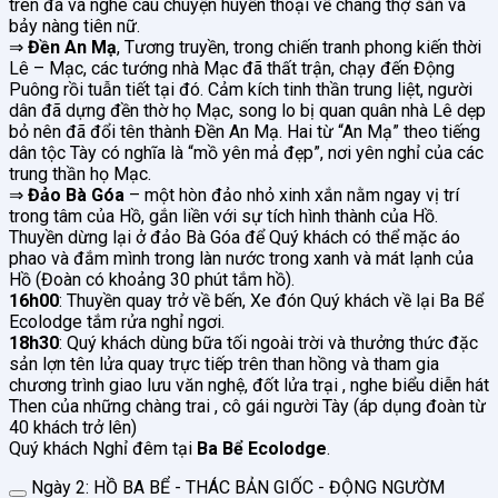
trên đá và nghe câu chuyện huyền thoại về chàng thợ săn và
bảy nàng tiên nữ.
⇒
Đền An Mạ
, Tương truyền, trong chiến tranh phong kiến thời
Lê – Mạc, các tướng nhà Mạc đã thất trận, chạy đến Động
Puông rồi tuẫn tiết tại đó. Cảm kích tinh thần trung liệt, người
dân đã dựng đền thờ họ Mạc, song lo bị quan quân nhà Lê dẹp
bỏ nên đã đổi tên thành Đền An Mạ. Hai từ “An Mạ” theo tiếng
dân tộc Tày có nghĩa là “mồ yên mả đẹp”, nơi yên nghỉ của các
trung thần họ Mạc.
⇒
Đảo Bà Góa
– một hòn đảo nhỏ xinh xắn nằm ngay vị trí
trong tâm của Hồ, gắn liền với sự tích hình thành của Hồ.
Thuyền dừng lại ở đảo Bà Góa để Quý khách có thể mặc áo
phao và đắm mình trong làn nước trong xanh và mát lạnh của
Hồ (Đoàn có khoảng 30 phút tắm hồ).
16h00
: Thuyền quay trở về bến, Xe đón Quý khách về lại Ba Bể
Ecolodge tắm rửa nghỉ ngơi.
18h30
: Quý khách dùng bữa tối ngoài trời và thưởng thức đặc
sản lợn tên lửa quay trực tiếp trên than hồng và tham gia
chương trình giao lưu văn nghệ, đốt lửa trại , nghe biểu diễn hát
Then của những chàng trai , cô gái người Tày (áp dụng đoàn từ
40 khách trở lên)
Quý khách Nghỉ đêm tại
Ba Bể Ecolodge
.
Ngày 2: HỒ BA BỂ - THÁC BẢN GIỐC - ĐỘNG NGƯỜM