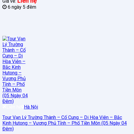
Liên hệ
Giá vé:
6 ngày 5 đêm
Liên hệ
Hà Nội
Tour Vạn Lý Trường Thành – Cố Cung – Di Hòa Viên – Bắc
Kinh Hutong – Vương Phủ Tỉnh – Phố Tiền Môn (05 Ngày 04
Đêm)