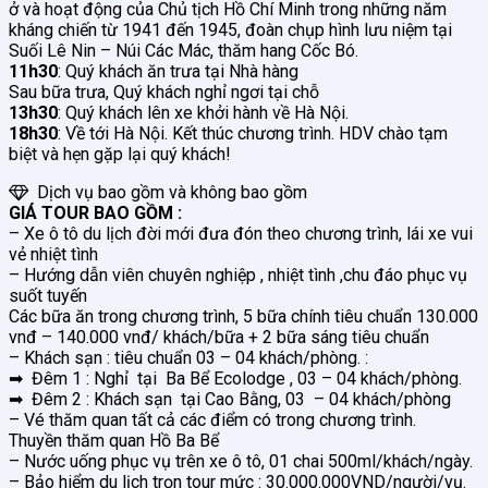
ở và hoạt động của Chủ tịch Hồ Chí Minh trong những năm
kháng chiến từ 1941 đến 1945, đoàn chụp hình lưu niệm tại
Suối Lê Nin – Núi Các Mác, thăm hang Cốc Bó.
11h30
: Quý khách ăn trưa tại Nhà hàng
Sau bữa trưa, Quý khách nghỉ ngơi tại chỗ
13h30
: Quý khách lên xe khởi hành về Hà Nội.
18h30
: Về tới Hà Nội. Kết thúc chương trình. HDV chào tạm
biệt và hẹn gặp lại quý khách!
Dịch vụ bao gồm và không bao gồm
GIÁ TOUR BAO GỒM :
– Xe ô tô du lịch đời mới đưa đón theo chương trình, lái xe vui
vẻ nhiệt tình
– Hướng dẫn viên chuyên nghiệp , nhiệt tình ,chu đáo phục vụ
suốt tuyến
Các bữa ăn trong chương trình, 5 bữa chính tiêu chuẩn 130.000
vnđ – 140.000 vnđ/ khách/bữa + 2 bữa sáng tiêu chuẩn
– Khách sạn : tiêu chuẩn 03 – 04 khách/phòng. :
➡ Đêm 1 : Nghỉ tại Ba Bể Ecolodge , 03 – 04 khách/phòng.
➡ Đêm 2 : Khách sạn tại Cao Bằng, 03 – 04 khách/phòng
– Vé thăm quan tất cả các điểm có trong chương trình.
Thuyền thăm quan Hồ Ba Bể
– Nước uống phục vụ trên xe ô tô, 01 chai 500ml/khách/ngày.
– Bảo hiểm du lịch trọn tour mức : 30.000.000VND/người/vụ.