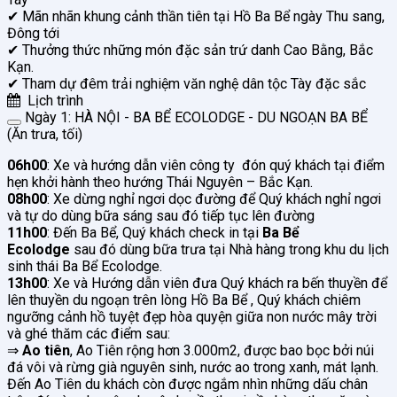
✔ Mãn nhãn khung cảnh thần tiên tại Hồ Ba Bể ngày Thu sang,
Đông tới
✔ Thưởng thức những món đặc sản trứ danh Cao Bằng, Bắc
Kạn.
✔ Tham dự đêm trải nghiệm văn nghệ dân tộc Tày đặc sắc
Lịch trình
Ngày 1: HÀ NỘI - BA BỂ ECOLODGE - DU NGOẠN BA BỂ
(Ăn trưa, tối)
06h00
: Xe và hướng dẫn viên công ty đón quý khách tại điểm
hẹn khởi hành theo hướng Thái Nguyên – Bắc Kạn.
08h00
: Xe dừng nghỉ ngơi dọc đường để Quý khách nghỉ ngơi
và tự do dùng bữa sáng sau đó tiếp tục lên đường
11h00
: Đến Ba Bể, Quý khách check in tại
Ba Bể
Ecolodge
sau đó dùng bữa trưa tại Nhà hàng trong khu du lịch
sinh thái Ba Bể Ecolodge.
13h00
: Xe và Hướng dẫn viên đưa Quý khách ra bến thuyền để
lên thuyền du ngoạn trên lòng Hồ Ba Bể , Quý khách chiêm
ngưỡng cảnh hồ tuyệt đẹp hòa quyện giữa non nước mây trời
và ghé thăm các điểm sau:
⇒
Ao tiên
, Ao Tiên rộng hơn 3.000m2, được bao bọc bởi núi
đá vôi và rừng già nguyên sinh, nước ao trong xanh, mát lạnh.
Đến Ao Tiên du khách còn được ngắm nhìn những dấu chân