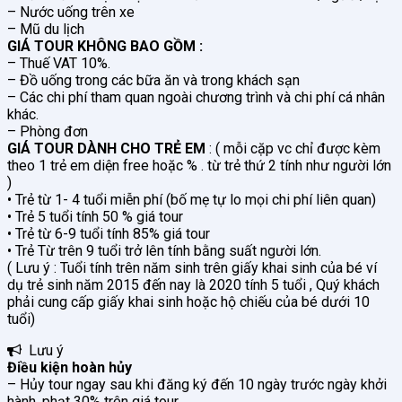
– Nước uống trên xe
– Mũ du lịch
GIÁ TOUR KHÔNG BAO GỒM :
– Thuế VAT 10%.
– Đồ uống trong các bữa ăn và trong khách sạn
– Các chi phí tham quan ngoài chương trình và chi phí cá nhân
khác.
– Phòng đơn
GIÁ TOUR DÀNH CHO TRẺ EM
: ( mỗi cặp vc chỉ được kèm
theo 1 trẻ em diện free hoặc % . từ trẻ thứ 2 tính như người lớn
)
• Trẻ từ 1- 4 tuổi miễn phí (bố mẹ tự lo mọi chi phí liên quan)
• Trẻ 5 tuổi tính 50 % giá tour
• Trẻ từ 6-9 tuổi tính 85% giá tour
• Trẻ Từ trên 9 tuổi trở lên tính bằng suất người lớn.
( Lưu ý : Tuổi tính trên năm sinh trên giấy khai sinh của bé ví
dụ trẻ sinh năm 2015 đến nay là 2020 tính 5 tuổi , Quý khách
phải cung cấp giấy khai sinh hoặc hộ chiếu của bé dưới 10
tuổi)
Lưu ý
Điều kiện hoàn hủy
– Hủy tour ngay sau khi đăng ký đến 10 ngày trước ngày khởi
hành, phạt 30% trên giá tour.