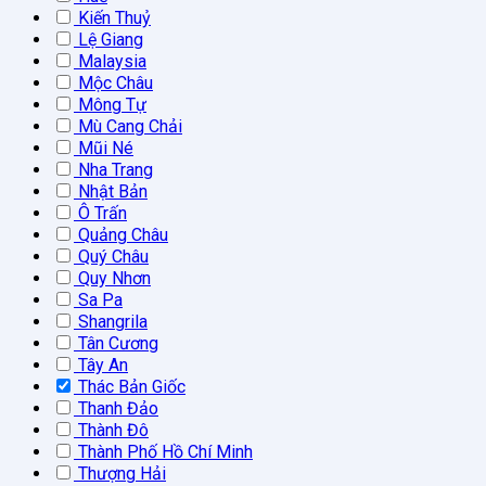
Kiến Thuỷ
Lệ Giang
Malaysia
Mộc Châu
Mông Tự
Mù Cang Chải
Mũi Né
Nha Trang
Nhật Bản
Ô Trấn
Quảng Châu
Quý Châu
Quy Nhơn
Sa Pa
Shangrila
Tân Cương
Tây An
Thác Bản Giốc
Thanh Đảo
Thành Đô
Thành Phố Hồ Chí Minh
Thượng Hải