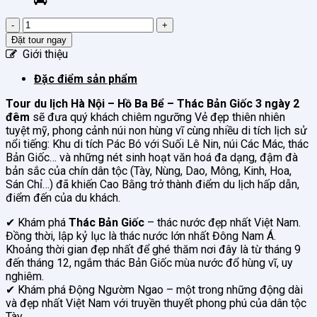
Tour
du
Đặt tour ngay
lịch
Giới thiệu
Hà
Nội
Đặc điểm sản phẩm
-
Tour du lịch Hà Nội – Hồ Ba Bể – Thác Bản Giốc 3 ngày 2
Hồ
đêm
sẽ đưa quý khách chiêm ngưỡng Vẻ đẹp thiên nhiên
Ba
tuyệt mỹ, phong cảnh núi non hùng vĩ cùng nhiều di tích lịch sử
Bể
nổi tiếng: Khu di tích Pác Bó với Suối Lê Nin, núi Các Mác, thác
-
Bản Giốc… và những nét sinh hoạt văn hoá đa dạng, đậm đà
Thác
bản sắc của chín dân tộc (Tày, Nùng, Dao, Mông, Kinh, Hoa,
Bản
Sán Chỉ…) đã khiến Cao Bằng trở thành điểm du lịch hấp dẫn,
Giốc
điểm đến của du khách.
3
ngày
✔ Khám phá
Thác Bản Giốc
– thác nước đẹp nhất Việt Nam.
2
Đồng thời, lập kỷ lục là thác nước lớn nhất Đông Nam Á.
đêm
Khoảng thời gian đẹp nhất để ghé thăm nơi đây là từ tháng 9
số
đến tháng 12, ngắm thác Bản Giốc mùa nước đổ hùng vĩ, uy
lượng
nghiêm.
✔ Khám phá Động Ngườm Ngao – một trong những động dài
và đẹp nhất Việt Nam với truyền thuyết phong phú của dân tộc
Tày