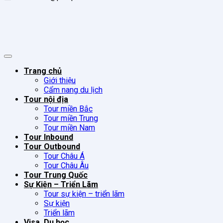
Trang chủ
Giới thiệu
Cẩm nang du lịch
Tour nội địa
Tour miền Bắc
Tour miền Trung
Tour miền Nam
Tour Inbound
Tour Outbound
Tour Châu Á
Tour Châu Âu
Tour Trung Quốc
Sự Kiện – Triển Lãm
Tour sự kiện – triển lãm
Sự kiện
Triển lãm
Visa, Du học