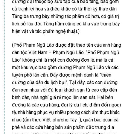
đương đại thuộc bộ sưu tập của bảo tàng, bao gồm
cả tranh ký họa và điêu khắc có từ thời kỳ thực dân.
Tầng ba trưng bày những tác phẩm cổ hơn, có giá trị
lịch sử lâu đời. Tầng hầm cũng có khu vực trưng bày
hiện vật và tác phẩm nghệ thuật.)
(Phố Phạm Ngũ Lão được đặt theo tên của anh hùng
dân tộc Việt Nam – Phạm Ngũ Lão. “Phố Phạm Ngũ
Lão” không chỉ là một con đường đơn lẻ, mà là cả
một khu vực bao gồm đường Phạm Ngũ Lão và các
tuyến phố lân cận. Đây được mệnh danh là “thiên
đường của dân du lịch bụi”. Tại đây, các con đường
đan xen nhau với đủ loại khách sạn từ cao cấp đến
bình dân, nhà nghỉ giá rẻ mọc lên san sát. Hai bên
đường là các cửa hàng, đại lý du lịch, điểm đổi ngoại
tệ, nhà hàng phục vụ nhiều phong cách ẩm thực khác
nhau (ẩm thực Việt, phương Tây…), quán bar, quán cà
phê và các cửa hàng bán sản phẩm đặc trưng địa