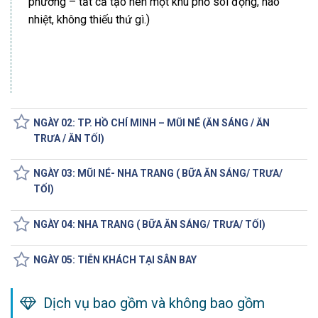
phương – tất cả tạo nên một khu phố sôi động, náo
nhiệt, không thiếu thứ gì.)
NGÀY 02: TP. HỒ CHÍ MINH – MŨI NÉ (ĂN SÁNG / ĂN
TRƯA / ĂN TỐI)
NGÀY 03: MŨI NÉ- NHA TRANG ( BỮA ĂN SÁNG/ TRƯA/
TỐI)
NGÀY 04: NHA TRANG ( BỮA ĂN SÁNG/ TRƯA/ TỐI)
NGÀY 05: TIỄN KHÁCH TẠI SÂN BAY
Dịch vụ bao gồm và không bao gồm