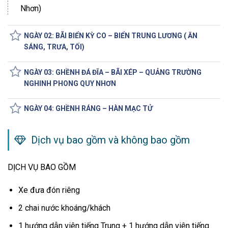
Nhơn)
NGÀY 02: BÃI BIỂN KỲ CO – BIỂN TRUNG LƯƠNG ( ĂN
SÁNG, TRƯA, TỐI)
NGÀY 03: GHỀNH ĐÁ ĐĨA – BÃI XÉP – QUẢNG TRƯỜNG
NGHINH PHONG QUY NHƠN
NGÀY 04: GHỀNH RÁNG – HÀN MẠC TỬ
Dịch vụ bao gồm và không bao gồm
DỊCH VỤ BAO GỒM
Xe đưa đón riêng
2 chai nước khoáng/khách
1 hướng dẫn viên tiếng Trung + 1 hướng dẫn viên tiếng