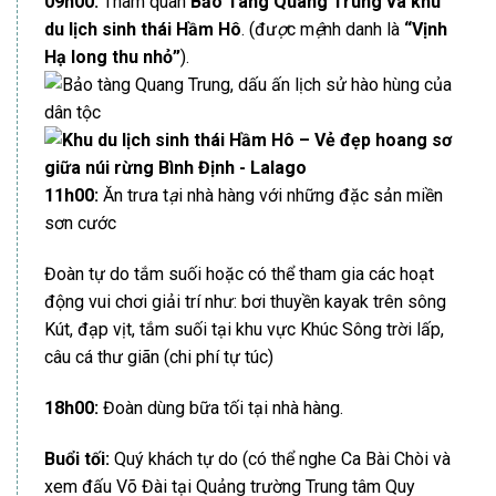
09h00:
Tham quan
B
ả
o Tàng Quang Trung và khu
du l
ị
ch sinh thái H
ầ
m Hô
. (đư
ợ
c m
ệ
nh danh là
“Vịnh
Hạ long
thu nh
ỏ
”
).
11h00:
Ăn trưa t
ạ
i nhà hàng với những đặc sản miền
sơn cước
Đoàn tự do tắm suối hoặc có thể tham gia các hoạt
động vui chơi giải trí như: bơi thuyền kayak trên sông
Kút, đạp vịt, tắm suối tại khu vực Khúc Sông trời lấp,
câu cá thư giãn (chi phí tự túc)
18h00:
Đoàn dùng bữa tối tại nhà hàng.
Buổi tối:
Quý khách tự
do (có thể nghe Ca Bài Chòi và
xem đấu Võ Đài tại Quảng trường Trung tâm Quy