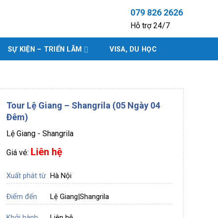
079 826 2626
Hỗ trợ 24/7
SỰ KIỆN – TRIỂN LÃM
VISA, DU HỌC
Tour Lệ Giang – Shangrila (05 Ngày 04
Đêm)
Lệ Giang - Shangrila
Liên hệ
Giá vé:
Xuất phát từ
Hà Nội
Điểm đến
Lệ Giang
|
Shangrila
Khởi hành
Liên hệ