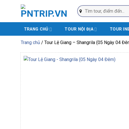
Bỏ
Tìm
qua
kiếm:
nội
dung
TRANG CHỦ
TOUR NỘI ĐỊA
TOUR IN
Trang chủ
/
Tour Lệ Giang – Shangrila (05 Ngày 04 Đê