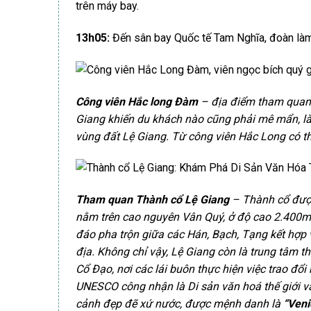
trên máy bay.
13h05:
Đến sân bay Quốc tế Tam Nghĩa, đoàn làm
Công viên Hắc long Đàm
– địa điểm tham quan 
Giang khiến du khách nào cũng phải mê mẩn, là
vùng đất Lệ Giang. Từ công viên Hắc Long có t
Tham quan Thành cổ Lệ Giang
– Thành cổ đượ
nằm trên cao nguyên Vân Quý, ở độ cao 2.400m s
đáo pha trộn giữa các Hán, Bạch, Tạng kết hợp
địa. Không chỉ vậy, Lệ Giang còn là trung tâm
Cổ Đạo, nơi các lái buôn thực hiện việc trao đ
UNESCO công nhận là Di sản văn hoá thế giới v
cảnh đẹp đẽ xứ nước, được mệnh danh là
“Veni