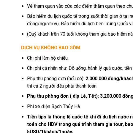
Vé tham quan vào cửa các điểm thăm quan theo chươ
Bảo hiểm du lịch quốc tế trong suốt thời gian ở tạ
đồng/người/vụ, Bảo hiểm du lịch bên Trung Quốc 
(Quý khách trên 70 tuổi không tham gia bảo hiểm nà
DỊCH VỤ KHÔNG BAO GỒM
Chi phí làm hộ chiếu;
Chi phí cá nhân như: Đồ uống, hành lý quá cước, tiền 
Phụ thu phòng đơn (nếu có):
2.000.000 đồng/khác
thì cả 2 người đều phải thanh toán.
Phụ thu phòng đơn ( dịp Lễ, Tết): 3.200.000 đồ
Phí xe điện Bạch Thủy Hà
Tiền tips là thông lệ quốc tế khi đi du lịch nước
toán cho HDV trong quá trình tham gia tour, bao 
5USD/1khách/1ngày;