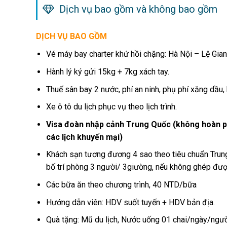
Dịch vụ bao gồm và không bao gồm
DỊCH VỤ BAO GỒM
Vé máy bay charter khứ hồi chặng: Hà Nội – Lệ Gian
Hành lý ký gửi 15kg + 7kg xách tay.
Thuế sân bay 2 nước, phí an ninh, phụ phí xăng dầu
Xe ô tô du lịch phục vụ theo lịch trình.
Visa đoàn nhập cảnh Trung Quốc (không hoàn phí
các lịch khuyến mại)
Khách sạn tương đương 4 sao theo tiêu chuẩn Trun
bố trí phòng 3 người/ 3giường, nếu không ghép được
Các bữa ăn theo chương trình, 40 NTD/bữa
Hướng dẫn viên: HDV suốt tuyến + HDV bản địa.
Quà tặng: Mũ du lịch, Nước uống 01 chai/ngày/ngư