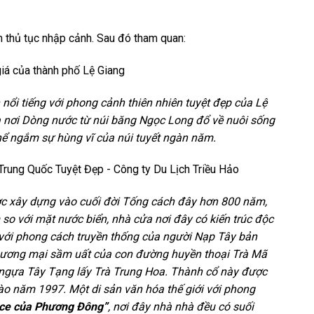
 thủ tục nhập cảnh. Sau đó tham quan:
nổi tiếng với phong cảnh thiên nhiên tuyệt đẹp của Lệ
 nơi Dòng nước từ núi băng Ngọc Long đổ về nuôi sống
hể ngắm sự hùng vĩ của núi tuyết ngàn năm.
c xây dựng vào cuối đời Tống cách đây hơn 800 năm,
o với mặt nước biển, nhà cửa nơi đây có kiến trúc độc
 với phong cách truyền thống của người Nạp Tây bản
 thương mại sầm uất của con đường huyền thoại Trà Mã
ổi ngựa Tây Tạng lấy Trà Trung Hoa. Thành cổ này được
ào năm 1997. Một di sản văn hóa thế giới với phong
ce của Phương Đông”
, nơi đây nhà nhà đều có suối