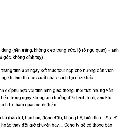
 dung (nền trắng, không đeo trang sức, lộ rõ ngũ quan) + ảnh
ủ góc, không dính tay)
 tháng tính đến ngày kết thúc tour nộp cho hướng dẫn viên.
ong khi làm thủ tục xuất nhập cảnh tại cửa khẩu.
nh để phù hợp với tình hình giao thông, thời tiết, nhưng vẫn
iểm trong ngày không ảnh hưởng đến hành trình, sau khi
trình tự tham quan cảnh điểm.
tai (bão lụt, hạn hán, động đất), khủng bố, biểu tình,… Sự cố
oãn hoặc thay đổi giờ chuyến bay,…. Công ty sẽ có thông báo