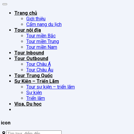
Trang chủ
Giới thiệu
Cẩm nang du lịch
Tour nội địa
Tour miền Bắc
Tour miền Trung
Tour miền Nam
Tour Inbound
Tour Outbound
Tour Châu Á
Tour Châu Âu
Tour Trung Quốc
Sự Kiện – Triển Lãm
Tour sự kiện – triển lãm
Sự kiện
Triển lãm
Visa, Du học
Tìm