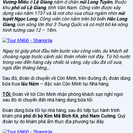
Vương Miếu
ở
Lệ Giang
nằm ở chân
núi Long Tuyền
, thuộc
khu
phố cổ Lệ Giang
, tỉnh Vân Nam. Công viên được xây
dựng vào năm 1737 và là nơi cho vua chúa ngắm nhìn
núi
tuyết Ngọc Long
. Công viên còn nằm trên bờ biển
Hắc Long
Giang
, con sông lớn thứ 3 Trung Quốc và có một bờ kè sông
hình tường cao 12 – 18m.
Ngay từ giây phút đầu tiên bước vào công viên, du khách sẽ
choáng ngợp trước cảnh sắc thiên nhiên nơi đây. Từ hồ nước
trong veo đến hàng cây chiếc lá vàng, cây cầu đá cổ xưa,
ngôi đền thiêng liêng,…
Sau đó, đoàn di chuyển về Côn Minh, trên đường đi, đoàn dùng
bữa trưa
lẩu Nấm
– đặc sản Côn Minh tại Nhà hàng.
TỐI:
Đoàn về tới Côn Minh nhận phòng khách sạn nghỉ ngơi
sau đó di chuyển đến nhà hàng dùng bữa tối
Đoàn dùng bữa tối tại nhà hàng, sau đó tiếp tục hành trình
khám phá
phố đi bộ Kim Mã Bích Kê
,
phố Nam Cường
. Quý
đoàn tự do khám phá ẩm thực địa phương tại đây.