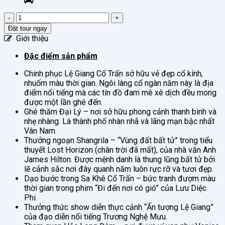
Khám
phá
Đặt tour ngay
Đại
Giới thiệu
Lý
–
Đặc điểm sản phẩm
Lệ
Chinh phục
Lệ Giang Cổ Trấn
sở hữu vẻ đẹp cổ kính,
Giang
nhuốm màu thời gian. Ngôi làng cổ ngàn năm này là địa
–
điểm nổi tiếng mà các tín đồ đam mê xê dịch đều mong
Côn
được một lần ghé đến.
Minh
Ghé thăm
Đại Lý
– nơi sở hữu phong cảnh thanh bình và
–
nhẹ nhàng. Là thành phố nhàn nhã và lãng mạn bậc nhất
Shangrila
Vân Nam.
6
Thưởng ngoạn
Shangrila
– “Vùng đất bất tử” trong tiểu
Ngày
thuyết Lost Horizon (chân trời đã mất), của nhà văn Anh
6
James Hilton. Được mệnh danh là thung lũng bất tử bởi
Đêm
lẽ cảnh sắc nơi đây quanh năm luôn rực rỡ và tươi đẹp.
số
Dạo bước trong
Sa Khê Cổ Trấn
– bức tranh đượm màu
lượng
thời gian trong phim “Đi đến nơi có gió” của Lưu Diệc
Phi.
Thưởng thức show diễn thực cảnh “Ấn tượng Lệ Giang”
của đạo diễn nổi tiếng Trương Nghệ Mưu.