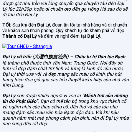
được giờ như trên vui lòng chuyển qua chuyến tàu đến Đại
Lý lúc 22h20p, hoặc di chuển oto đến ga Hồng Hà sau đó sẽ
đi tàu đến Đại Lý.
TỐI:
Sau khi đến
Đại Lý
, đoàn ăn tối tại nhà hàng và di chuyển
về khách sạn nhận phòng. Quý khách tự do khám phá vẻ đẹp
Thành cổ Đại Lý
về đêm và nghỉ đêm tại
Đại Lý
.
Đại Lý cổ trấn
(
大理白族自治州
) –
Châu tự trị Dân tộc Bạch
là thành phố thuộc tỉnh Vân Nam, Trung Quốc. Nơi đây sở
hữu vẻ đẹp đậm chất trữ tình và từng là kinh đô của nước
Đại Lý thời xưa với vẻ đẹp mang sắc màu cổ kính, thu hút
hàng triệu đọc giả qua các tiểu thuyết kiếm hiệp của nhà văn
Kim Dung.
Đại Lý
còn được nhiều người ví von là
“Mảnh trời của những
tín đồ Phật Giáo”
. Bạn có thể tản bộ trong khu vực thành cổ
và ngắm nhìn các tháp cổng cổ, đền thờ và các tòa nhà
mang đậm sắc màu văn hóa Bạch độc đáo. Với khí hậu
quanh năm mát mẻ, phong cảnh yên bình, nên đi Đại Lý mùa
nào cũng đều rất đẹp.