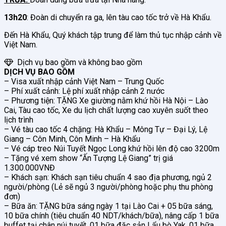
13h20
: Đoàn di chuyển ra ga, lên tàu cao tốc trở về Hà Khẩu.
Đến Hà Khẩu, Quý khách tập trung để làm thủ tục nhập cảnh về
Việt Nam.
Dịch vụ bao gồm và không bao gồm
DỊCH VỤ BAO GỒM
– Visa xuất nhập cảnh Việt Nam – Trung Quốc
– Phí xuất cảnh: Lệ phí xuất nhập cảnh 2 nước
– Phương tiện: TẶNG Xe giường nằm khứ hồi Hà Nội – Lào
Cai, Tàu cao tốc, Xe du lịch chất lượng cao xuyên suốt theo
lịch trình
– Vé tàu cao tốc 4 chặng: Hà Khẩu – Mông Tự – Đại Lý, Lệ
Giang – Côn Minh, Côn Minh – Hà Khẩu
– Vé cáp treo Núi Tuyết Ngọc Long khứ hồi lên độ cao 3200m
– Tặng vé xem show “Ấn Tượng Lệ Giang” trị giá
1.300.000VNĐ
– Khách sạn: Khách sạn tiêu chuẩn 4 sao địa phương, ngủ 2
người/phòng (Lẻ sẽ ngủ 3 người/phòng hoặc phụ thu phòng
đơn)
– Bữa ăn: TẶNG bữa sáng ngày 1 tại Lào Cai + 05 bữa sáng,
10 bữa chính (tiêu chuẩn 40 NDT/khách/bữa), nâng cấp 1 bữa
buffet tại chân núi tuyết, 01 bữa đặc sản Lẩu bò Yak, 01 bữa