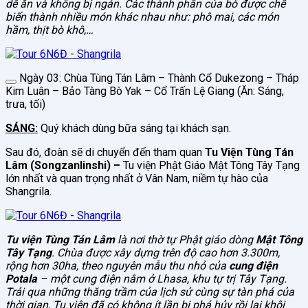
dễ ăn và không bị ngán. Các thành phần của bò được chế
biến thành nhiều món khác nhau như: phô mai, các món
hầm, thịt bò khô,…
Ngày 03: Chùa Tùng Tán Lâm – Thành Cổ Dukezong – Tháp
Kim Luân – Bảo Tàng Bò Yak – Cổ Trấn Lệ Giang (Ăn: Sáng,
trưa, tối)
SÁNG:
Quý khách dùng bữa sáng tại khách sạn.
Sau đó, đoàn sẽ di chuyển đến tham quan
Tu Viện Tùng Tán
Lâm (Songzanlinshi) –
Tu viện Phật Giáo Mật Tông Tây Tạng
lớn nhất và quan trọng nhất ở Vân Nam, niềm tự hào của
Shangrila.
Tu viện
Tùng Tán Lâm
là nơi thờ tự Phật giáo dòng
Mật Tông
Tây Tạng
. Chùa được xây dựng trên độ cao hơn 3.300m,
rộng hơn 30ha, theo nguyên mẫu thu nhỏ của
cung điện
Potala
– một cung điện nằm ở Lhasa, khu tự trị Tây Tạng.
Trải qua những thăng trầm của lịch sử cùng sự tàn phá của
thời gian, Tu viện đã có không ít lần bị phá hủy rồi lại khôi