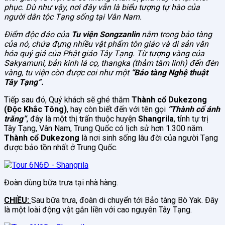
phục. Dù như vậy, nơi đây vẫn là biểu tượng tự hào của
người dân tộc Tạng sống tại Vân Nam.
Điểm độc đáo của
Tu viện Songzanlin
nằm trong bảo tàng
của nó, chứa đựng nhiều vật phẩm tôn giáo và di sản văn
hóa quý giá của Phật giáo Tây Tạng. Từ tượng vàng của
Sakyamuni, bản kinh lá cọ, thangka (thảm tâm linh) đến đèn
vàng, tu viện còn được coi như một
“Bảo tàng Nghệ thuật
Tây Tạng”.
Tiếp sau đó, Quý khách sẽ ghé thăm
Thành cổ Dukezong
(Độc Khắc Tông)
, hay còn biết đến với tên gọi
“Thành cổ ánh
trăng”
, đây là một thị trấn thuộc huyện
Shangrila
, tỉnh tự trị
Tây Tạng, Vân Nam, Trung Quốc có lịch sử hơn 1.300 năm.
Thành cổ Dukezong
là nơi sinh sống lâu đời của người Tạng
được bảo tồn nhất ở Trung Quốc.
Đoàn dùng bữa trưa tại nhà hàng.
CHIỀU:
Sau bữa trưa, đoàn di chuyển tới Bảo tàng Bò Yak. Đây
là một loài động vật gắn liền với cao nguyên Tây Tạng.