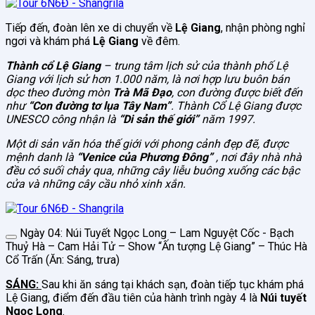
Tiếp đến, đoàn lên xe di chuyển về
Lệ Giang
, nhận phòng nghỉ
ngơi và khám phá
Lệ Giang
về đêm.
Thành cổ Lệ Giang
– trung tâm lịch sử của thành phố Lệ
Giang với lịch sử hơn 1.000 năm, là nơi hợp lưu buôn bán
dọc theo đường mòn
Trà Mã Đạo
, con đường được biết đến
như
“Con đường tơ lụa Tây Nam”
. Thành Cổ Lệ Giang được
UNESCO công nhận là
“Di sản thế giới”
năm 1997.
Một di sản văn hóa thế giới với phong cảnh đẹp đẽ, được
mệnh danh là
“Venice của Phương Đông”
, nơi đây nhà nhà
đều có suối chảy qua, những cây liễu buông xuống các bậc
cửa và những cây cầu nhỏ xinh xắn.
Ngày 04: Núi Tuyết Ngọc Long – Lam Nguyệt Cốc - Bạch
Thuỷ Hà – Cam Hải Tử – Show “Ấn tượng Lệ Giang” – Thúc Hà
Cổ Trấn (Ăn: Sáng, trưa)
SÁNG:
Sau khi ăn sáng tại khách sạn, đoàn tiếp tục khám phá
Lệ Giang, điểm đến đầu tiên của hành trình ngày 4 là
Núi tuyết
Ngọc Long
.