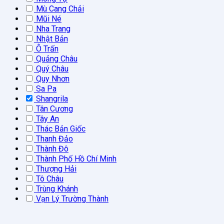
Mù Cang Chải
Mũi Né
Nha Trang
Nhật Bản
Ô Trấn
Quảng Châu
Quý Châu
Quy Nhơn
Sa Pa
Shangrila
Tân Cương
Tây An
Thác Bản Giốc
Thanh Đảo
Thành Đô
Thành Phố Hồ Chí Minh
Thượng Hải
Tô Châu
Trùng Khánh
Vạn Lý Trường Thành