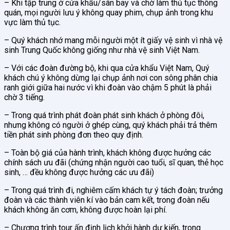
– Khi tập trung ở cửa khẩu/sân bay và chờ làm thủ tục thông
quán, mọi người lưu ý không quay phim, chụp ảnh trong khu
vực làm thủ tục.
– Quý khách nhớ mang mỗi người một ít giấy vệ sinh vì nhà vệ
sinh Trung Quốc không giống như nhà vệ sinh Việt Nam.
– Với các đoàn đường bộ, khi qua cửa khẩu Việt Nam, Quý
khách chú ý không dừng lại chụp ảnh nơi con sông phân chia
ranh giới giữa hai nước vì khi đoàn vào chậm 5 phút là phải
chờ 3 tiếng.
– Trong quá trình phát đoàn phát sinh khách ở phòng đôi,
nhưng không có người ở ghép cùng, quý khách phải trả thêm
tiền phát sinh phòng đơn theo quy định.
– Toàn bộ giá của hành trình, khách không được hưởng các
chính sách ưu đãi (chứng nhận người cao tuổi, sĩ quan, thẻ học
sinh, … đều không được hưởng các ưu đãi)
– Trong quá trình đi, nghiêm cấm khách tự ý tách đoàn; trưởng
đoàn và các thành viên kí vào bản cam kết, trong đoàn nếu
khách không ăn cơm, không được hoàn lại phí.
– Chương trình tour ấn định lịch khởi hành dự kiến, trong