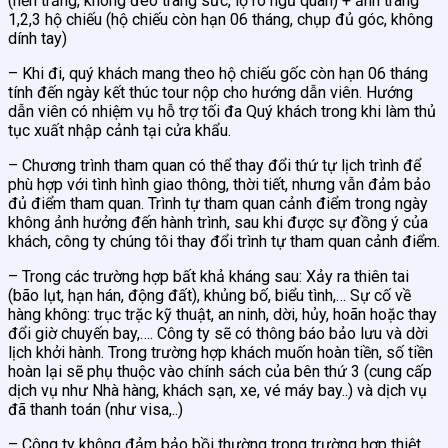
(nền trắng, không đeo trang sức, lộ rõ ngũ quan) + ảnh trang
1,2,3 hộ chiếu (hộ chiếu còn hạn 06 tháng, chụp đủ góc, không
dính tay)
– Khi đi, quý khách mang theo hộ chiếu gốc còn hạn 06 tháng
tính đến ngày kết thúc tour nộp cho hướng dẫn viên. Hướng
dẫn viên có nhiệm vụ hỗ trợ tối đa Quý khách trong khi làm thủ
tục xuất nhập cảnh tại cửa khẩu.
– Chương trình tham quan có thể thay đổi thứ tự lịch trình để
phù hợp với tình hình giao thông, thời tiết, nhưng vẫn đảm bảo
đủ điểm tham quan. Trình tự tham quan cảnh điểm trong ngày
không ảnh hưởng đến hành trình, sau khi được sự đồng ý của
khách, công ty chúng tôi thay đổi trình tự tham quan cảnh điểm.
– Trong các trường hợp bất khả kháng sau: Xảy ra thiên tai
(bão lụt, hạn hán, động đất), khủng bố, biểu tình,… Sự cố về
hàng không: trục trặc kỹ thuật, an ninh, dời, hủy, hoãn hoặc thay
đổi giờ chuyến bay,…. Công ty sẽ có thông báo bảo lưu và dời
lịch khởi hành. Trong trường hợp khách muốn hoàn tiền, số tiền
hoàn lại sẽ phụ thuộc vào chính sách của bên thứ 3 (cung cấp
dịch vụ như Nhà hàng, khách sạn, xe, vé máy bay..) và dịch vụ
đã thanh toán (như visa,..)
– Công ty không đảm bảo bồi thường trong trường hợp thiệt