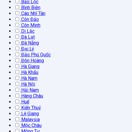
Bảo Lộc
Bình Biên
Cáp Nhĩ Tân
Côn Đảo
Côn Minh
Di Lặc
Đà Lạt
Đà Nẵng
Đại Lý
Đảo Phú Quốc
Đôn Hoàng
Hà Giang
Hà Khẩu
Hà Nam
Hà Nội
Hải Nam
Hàng Châu
Huế
Kiến Thuỷ
Lệ Giang
Malaysia
Mộc Châu
Mông Tự