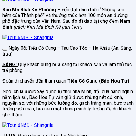
Kim Mã Bích Kê Phường –
vốn đạt danh hiệu “Những con
hẻm của Thành phố” và thưởng thức hơn 100 món ăn đường
phố đặc trung của Vân Nam. Sau đó đi dạo tại chợ đêm
Nam
Bình
(cách Kim Mã Bích Kê gần 1km)
Ngày 06: Tiểu Cố Cung – Tàu Cao Tốc – Hà Khẩu (Ăn: Sáng,
trưa)
SÁNG:
Quý khách dùng bữa sáng tại khách sạn và làm thủ tục
trả phòng.
Đoàn di chuyển đến tham quan
Tiểu Cố Cung (Bảo Hoa Tự)
Ngôi chùa được xây dựng từ thời nhà Minh, trải qua hàng nghìn
năm lịch sử, Bảo Hoa Tự vẫn giữ được những nét cổ kính,
nguyên sơ, với những bức tường đỏ, gạch tráng men, bức tranh
tường sơn màu, tạo nên một khung cảnh lý tưởng để du khách
ghé thăm.
TRƯA:
Đoàn dùng bữa trưa tại Nhà hàng.