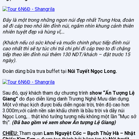
Đây là một trong những ngon núi đẹp nhất Trung Hoa, đoàn
sẽ đi cáp treo nhỏ lên đỉnh núi, ngắm nhìn khung cảnh thiên
nhiên tuyệt đẹp và hùng vĩ,…
(Khách nếu có sức khoẻ và muốn chinh phục tiếp đỉnh núi
cao nhất thì sẽ tự túc chi trả chi phí đi cáp treo to đi chặng
tiếp theo lên đỉnh núi thêm 130 NDT/khách – đặt trước 15
ngày).
Đoàn dùng bữa trưa buffet tại
Núi Tuyết Ngọc Long
.
Sau đó, quý khách tham dự chương trình
show “Ấn Tượng Lệ
Giang”
do đạo diễn lừng danh Trương Nghệ Mưu dàn dựng.
Một vở nhạc kịch được biểu diễn ngoài trời, trên độ cao hơn
3.000m,với cảnh nền sân khấu chính là bầu trời và dãy núi
Ngọc Long,… thật khó tưởng tượng nếu không một lần “Mục sở
thị”.
(Đã bao gồm vé xem show Ấn tượng Lệ Giang)
CHIỀU:
Tham quan
Lam Nguyệt Cốc – Bạch Thủy Hà – Nhật