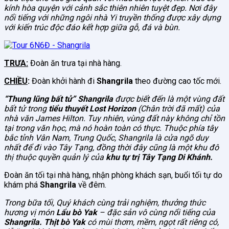
kính hòa quyện với cảnh sắc thiên nhiên tuyệt đẹp. Nơi đây
nổi tiếng với những ngôi nhà Yi truyền thống được xây dựng
với kiến trúc độc đáo kết hợp giữa gỗ, đá và bùn.
TRƯA:
Đoàn ăn trưa tại nhà hàng.
CHIỀU
:
Đoàn khởi hành đi
Shangrila
theo đường cao tốc mới.
“Thung lũng bất tử” Shangrila
được biết đến là một vùng đất
bất tử trong
tiểu thuyết Lost Horizon
(Chân trời đã mất) của
nhà văn James Hilton. Tuy nhiên, vùng đất này không chỉ tồn
tại trong văn học, mà nó hoàn toàn có thực. Thuộc phía tây
bắc tỉnh Vân Nam, Trung Quốc, Shangrila là cửa ngõ duy
nhất để đi vào Tây Tạng, đồng thời đây cũng là một khu đô
thị thuộc quyền quản lý của
khu tự trị Tây Tạng Di Khánh.
Đoàn ăn tối tại nhà hàng, nhận phòng khách sạn, buổi tối tự do
khám phá
Shangrila
về đêm.
Trong bữa tối, Quý khách cùng trải nghiệm, thưởng thức
hương vị món
Lẩu bò Yak
– đặc sản vô cùng nổi tiếng của
Shangrila. Thịt bò Yak
có mùi thơm, mềm, ngọt rất riêng có,