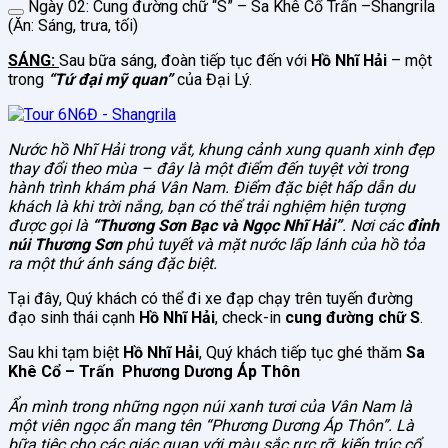
Ngày 02: Cung đường chữ “S” – Sa Khê Cổ Trấn –Shangrila
(Ăn: Sáng, trưa, tối)
SÁNG:
Sau bữa sáng, đoàn tiếp tục đến với
Hồ Nhĩ Hải
– một
trong
“Tứ đại mỹ quan”
của Đại Lý.
Nước hồ Nhĩ Hải trong vắt, khung cảnh xung quanh xinh đẹp
thay đổi theo mùa – đây là một điểm đến tuyệt vời trong
hành trình khám phá Vân Nam. Điểm đặc biệt hấp dẫn du
khách là khi trời nắng, bạn có thể trải nghiệm hiện tượng
được gọi là
“Thương Sơn Bạc và Ngọc Nhĩ Hải”
. Nơi các
đỉnh
núi Thương Sơn
phủ tuyết và mặt nước lấp lánh của hồ tỏa
ra một thứ ánh sáng đặc biệt.
Tại đây, Quý khách có thể đi xe đạp chạy trên tuyến đường
đạo sinh thái cạnh
Hồ Nhĩ Hải
, check-in
cung đường chữ S
.
Sau khi tạm biệt
Hồ Nhĩ Hải
, Quý khách tiếp tục ghé thăm
Sa
Khê Cổ – Trấn
Phương Dương Áp Thôn
Ẩn mình trong những ngọn núi xanh tươi của Vân Nam là
một viên ngọc ẩn mang tên “Phương Dương Áp Thôn”. Là
bữa tiệc cho các giác quan với màu sắc rực rỡ, kiến trúc cổ