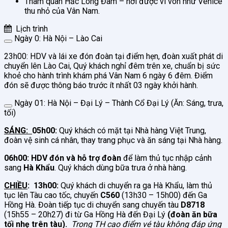
Tham quan Hắc Long Đàm – nơi được ví von như Venice
thu nhỏ của Vân Nam.
Lịch trình
Ngày 0: Hà Nội – Lào Cai
23h00: HDV và lái xe đón đoàn tại điểm hẹn, đoàn xuất phát di
chuyển lên Lào Cai, Quý khách nghỉ đêm trên xe, chuẩn bị sức
khoẻ cho hành trình khám phá Vân Nam 6 ngày 6 đêm. Điểm
đón sẽ được thông báo trước ít nhất 03 ngày khởi hành.
Ngày 01: Hà Nội – Đại Lý – Thành Cổ Đại Lý (Ăn: Sáng, trưa,
tối)
SÁNG:
05h00:
Quý khách có mặt tại Nhà hàng Việt Trung,
đoàn vệ sinh cá nhân, thay trang phục và ăn sáng tại Nhà hàng.
06h00: HDV đón và hỗ trợ đoàn
để làm thủ tục nhập cảnh
sang
Hà Khẩu
. Quý khách dùng bữa trưa ở nhà hàng.
CHIỀU
:
13h00:
Quý khách di chuyển ra ga Hà Khẩu, làm thủ
tục lên Tàu cao tốc, chuyến
C560
(13h30 – 15h00) đến Ga
Hồng Hà. Đoàn tiếp tục di chuyển sang chuyến tàu
D8718
(15h55 – 20h27) đi từ Ga Hồng Hà đến Đại Lý
(đoàn ăn bữa
tối nhẹ trên tàu).
Trong TH cao điểm vé tàu không đáp ứng