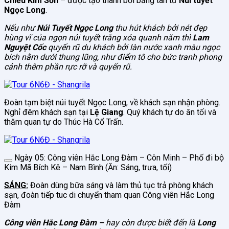
Chiếu Kim Sơn
– được tạo thành bởi băng tan từ
Núi tuyết
Ngọc Long
.
Nếu như
Núi Tuyết Ngọc Long
thu hút khách bởi nét đẹp
hùng vĩ của ngọn núi tuyết trắng xóa quanh năm thì
Lam
Nguyệt Cốc
quyến rũ du khách bởi làn nước xanh màu ngọc
bích nằm dưới thung lũng, như điểm tô cho bức tranh phong
cảnh thêm phần rực rỡ và quyến rũ.
Đoàn tạm biệt núi tuyết Ngọc Long, về khách sạn nhận phòng.
Nghỉ đêm khách sạn tại
Lệ Giang
. Quý khách tự do ăn tối và
thăm quan tự do Thúc Hà Cổ Trấn.
Ngày 05: Công viên Hắc Long Đàm – Côn Minh – Phố đi bộ
Kim Mã Bích Kê – Nam Bình (Ăn: Sáng, trưa, tối)
SÁNG:
Đoàn dùng bữa sáng và làm thủ tục trả phòng khách
sạn, đoàn tiếp tuc di chuyển tham quan Công viên Hắc Long
Đàm
Công viên Hắc Long Đàm –
hay còn được biết đến là
Long