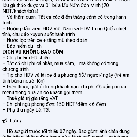
lẩu gà thảo dược và 01 bữa lẩu Nấm Côn Minh (70
NDT/khách/bữa)
– Vé thăm quan: Tất cả các điểm thắng cảnh có trong hành
trình
– Hướng dẫn viên: HDV Việt Nam và HDV Trung Quốc nhiệt
tình, chu đáo xuyên suốt hành trình
– Nước lọc trên xe + tặng mũ theo đoàn
– Bảo hiểm du lịch
DỊCH VỤ KHÔNG BAO GỒM
– Chi phí làm Hộ chiếu
– Tất cả chi phí cá nhân, mua sắm,… mà không có trong
chương trình
– Tip cho HDV và lái xe địa phương 5$/ người/ ngày (trẻ em
tính bằng người lớn)
– Điện thoại, giặt ủi trong khách sạn, chi phí đồ uống ngoài
menu trong bữa ăn do khách gọi thêm
– Thuế giá trị gia tăng VAT
– Chi phí ngủ phòng đơn: 150 NDT/đêm x 6 đêm
– Phụ thu ngày Lễ, Tết
Lưu ý
– Hồ sơ gửi trước tối thiểu 07 ngày. Bao gồm: ảnh chân dung