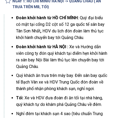
NGÀY 1: HỒ CHÍ MINH/ HÀ NỘI -> QUẢNG CHÂU ( ĂN
TRƯA TRÊN MB, TỐI)
Đoàn khởi hành từ HỒ CHÍ MÌNH:
Quý đại biểu
có mặt tại cổng D2 cột số 12 ga quốc tế sân bay
Tân Sơn Nhất
,
HDV du lịch đón đoàn làm thủ tục
khởi hành chuyến bay tới Quảng Châu.
Đoàn khởi hành từ HÀ NỘI :
Xe và Hướng dẫn
viên công ty đón quý khách tại điểm hẹn khởi hành
ra sân bay Nội Bài làm thủ tục lên chuyến bay tới
Quảng Châu.
Quý khách ăn trưa trên máy bay. Đến sân bay quốc
tế Bạch Vân xe và HDV Trung Quốc đón đoàn về
thành phố nhận phòng khách sạn, nghỉ ngơi.
Tối:
Xe và HDV đưa đoàn đi ăn tối tại nhà hàng,
quý khách tự do khám phá Quảng Châu về đêm.
Nghỉ đêm tại khách sạn 4 sao (tiêu chuẩn Trung